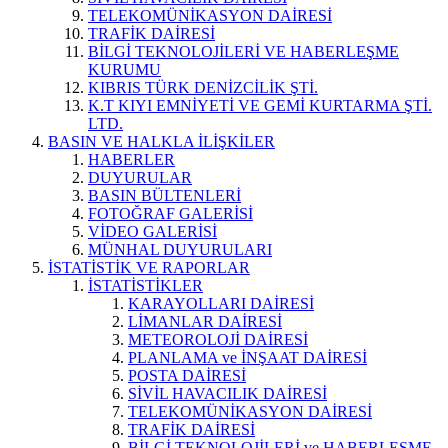
TELEKOMÜNİKASYON DAİRESİ
TRAFİK DAİRESİ
BİLGİ TEKNOLOJİLERİ VE HABERLEŞME
KURUMU
KIBRIS TÜRK DENİZCİLİK ŞTİ.
K.T KIYI EMNİYETİ VE GEMİ KURTARMA ŞTİ.
LTD.
BASIN VE HALKLA İLİŞKİLER
HABERLER
DUYURULAR
BASIN BÜLTENLERİ
FOTOĞRAF GALERİSİ
VİDEO GALERİSİ
MÜNHAL DUYURULARI
İSTATİSTİK VE RAPORLAR
İSTATİSTİKLER
KARAYOLLARI DAİRESİ
LİMANLAR DAİRESİ
METEOROLOJİ DAİRESİ
PLANLAMA ve İNŞAAT DAİRESİ
POSTA DAİRESİ
SİVİL HAVACILIK DAİRESİ
TELEKOMÜNİKASYON DAİRESİ
TRAFİK DAİRESİ
BİLGİ TEKNOLOJİLERİ ve HABERLEŞME