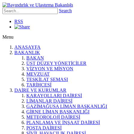
Search
RSS
Menu
ANASAYFA
BAKANLIK
BAKAN
ÜST DÜZEY YÖNETİCİLER
VİZYON VE MİSYON
MEVZUAT
TEŞKİLAT ŞEMASI
TARİHÇESİ
DAİRE VE KURUMLAR
KARAYOLLARI DAİRESİ
LİMANLAR DAİRESİ
GAZİMAĞUSA LİMAN BAŞKANLIĞI
GİRNE LİMAN BAŞKANLIĞI
METEOROLOJİ DAİRESİ
PLANLAMA VE İNŞAAT DAİRESİ
POSTA DAİRESİ
SİVİL HAVACILIK DAİRESİ