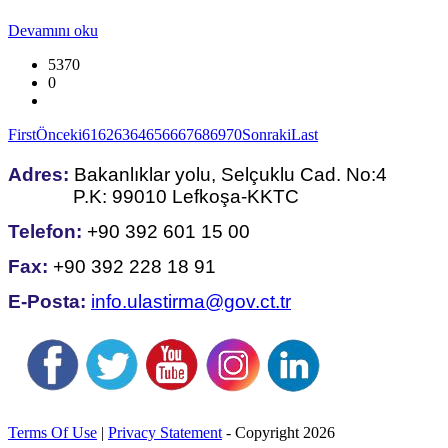
Devamını oku
5370
0
First
Önceki
61
62
63
64
65
66
67
68
69
70
Sonraki
Last
Adres: 
Bakanlıklar yolu, Selçuklu Cad. No:4   

             P.K: 99010 Lefkoşa-KKTC
Telefon: 
+90 392 601 15 00
Fax: 
+90 392 228 18 91
E-Posta:
info.ulastirma@gov.ct.tr
Terms Of Use
|
Privacy Statement
-
Copyright 2026