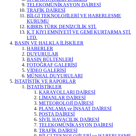
TELEKOMÜNİKASYON DAİRESİ
TRAFİK DAİRESİ
BİLGİ TEKNOLOJİLERİ VE HABERLEŞME
KURUMU
KIBRIS TÜRK DENİZCİLİK ŞTİ.
K.T KIYI EMNİYETİ VE GEMİ KURTARMA ŞTİ.
LTD.
BASIN VE HALKLA İLİŞKİLER
HABERLER
DUYURULAR
BASIN BÜLTENLERİ
FOTOĞRAF GALERİSİ
VİDEO GALERİSİ
MÜNHAL DUYURULARI
İSTATİSTİK VE RAPORLAR
İSTATİSTİKLER
KARAYOLLARI DAİRESİ
LİMANLAR DAİRESİ
METEOROLOJİ DAİRESİ
PLANLAMA ve İNŞAAT DAİRESİ
POSTA DAİRESİ
SİVİL HAVACILIK DAİRESİ
TELEKOMÜNİKASYON DAİRESİ
TRAFİK DAİRESİ
BİLGİ TEKNOLOJİLERİ ve HABERLEŞME