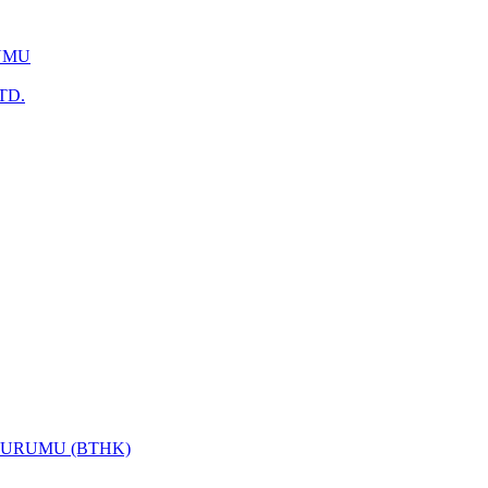
UMU
TD.
KURUMU (BTHK)