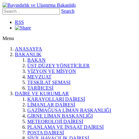
Search
RSS
Menu
ANASAYFA
BAKANLIK
BAKAN
ÜST DÜZEY YÖNETİCİLER
VİZYON VE MİSYON
MEVZUAT
TEŞKİLAT ŞEMASI
TARİHÇESİ
DAİRE VE KURUMLAR
KARAYOLLARI DAİRESİ
LİMANLAR DAİRESİ
GAZİMAĞUSA LİMAN BAŞKANLIĞI
GİRNE LİMAN BAŞKANLIĞI
METEOROLOJİ DAİRESİ
PLANLAMA VE İNŞAAT DAİRESİ
POSTA DAİRESİ
SİVİL HAVACILIK DAİRESİ