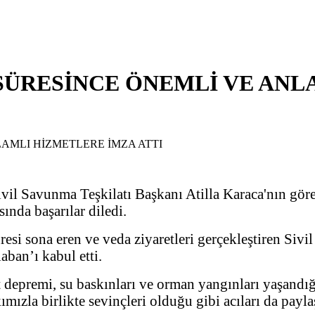
 SÜRESİNCE ÖNEMLİ VE AN
ivil Savunma Teşkilatı Başkanı Atilla Karaca'nın gör
ında başarılar diledi.
esi sona eren ve veda ziyaretleri gerçekleştiren Sivi
ban’ı kabul etti.
t depremi, su baskınları ve orman yangınları yaşandığ
zla birlikte sevinçleri olduğu gibi acıları da paylaşt