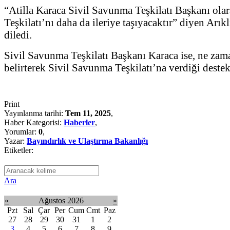
“Atilla Karaca Sivil Savunma Teşkilatı Başkanı ola
Teşkilatı’nı daha da ileriye taşıyacaktır” diyen Ar
diledi.
Sivil Savunma Teşkilatı Başkanı Karaca ise, ne zam
belirterek Sivil Savunma Teşkilatı’na verdiği destek
Print
Yayınlanma tarihi:
Tem 11, 2025
,
Haber Kategorisi:
Haberler
,
Yorumlar:
0
,
Yazar:
Bayındırlık ve Ulaştırma Bakanlığı
Etiketler:
Ara
«
Ağustos 2026
»
Pzt
Sal
Çar
Per
Cum
Cmt
Paz
27
28
29
30
31
1
2
3
4
5
6
7
8
9