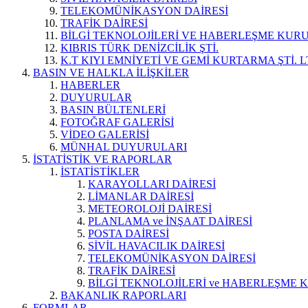
TELEKOMÜNİKASYON DAİRESİ
TRAFİK DAİRESİ
BİLGİ TEKNOLOJİLERİ VE HABERLEŞME KUR
KIBRIS TÜRK DENİZCİLİK ŞTİ.
K.T KIYI EMNİYETİ VE GEMİ KURTARMA ŞTİ. L
BASIN VE HALKLA İLİŞKİLER
HABERLER
DUYURULAR
BASIN BÜLTENLERİ
FOTOĞRAF GALERİSİ
VİDEO GALERİSİ
MÜNHAL DUYURULARI
İSTATİSTİK VE RAPORLAR
İSTATİSTİKLER
KARAYOLLARI DAİRESİ
LİMANLAR DAİRESİ
METEOROLOJİ DAİRESİ
PLANLAMA ve İNŞAAT DAİRESİ
POSTA DAİRESİ
SİVİL HAVACILIK DAİRESİ
TELEKOMÜNİKASYON DAİRESİ
TRAFİK DAİRESİ
BİLGİ TEKNOLOJİLERİ ve HABERLEŞME 
BAKANLIK RAPORLARI
FORMLAR