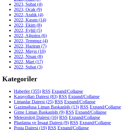
2023, Şubat
(4)
2023, Ocak
(9)
2022, Aralık
(4)
2022, Kasım
(14)
2022, Ekim
(8)
2022, Eylül
(5)
2022, Ağustos
(6)
2022, Temmuz
(4)
2022, Haziran
(7)
2022, Mayıs
(10)
2022, Nisan
(8)
2022, Mart
(17)
2022, Şubat
(3)
Kategoriler
Haberler
(355)
RSS
Expand/Collapse
Karayolları Dairesi
(83)
RSS
Expand/Collapse
Limanlar Dairesi
(25)
RSS
Expand/Collapse
Gazimağusa Liman Başkanlığı
(13)
RSS
Expand/Collapse
Girne Liman Başkanlığı
(9)
RSS
Expand/Collapse
Meteoroloji Dairesi
(16)
RSS
Expand/Collapse
Planlama ve İnşaat Dairesi
(9)
RSS
Expand/Collapse
Posta Dairesi
(19)
RSS
Expand/Collapse