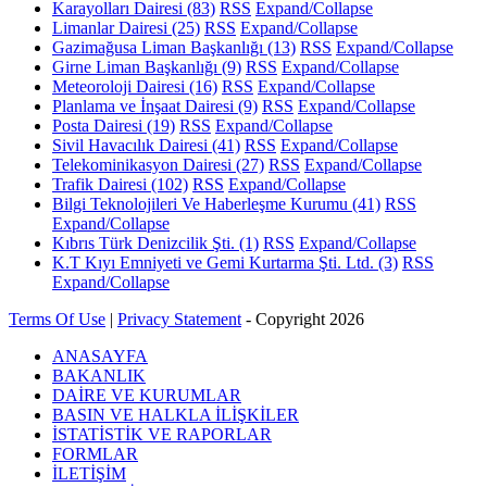
Karayolları Dairesi
(83)
RSS
Expand/Collapse
Limanlar Dairesi
(25)
RSS
Expand/Collapse
Gazimağusa Liman Başkanlığı
(13)
RSS
Expand/Collapse
Girne Liman Başkanlığı
(9)
RSS
Expand/Collapse
Meteoroloji Dairesi
(16)
RSS
Expand/Collapse
Planlama ve İnşaat Dairesi
(9)
RSS
Expand/Collapse
Posta Dairesi
(19)
RSS
Expand/Collapse
Sivil Havacılık Dairesi
(41)
RSS
Expand/Collapse
Telekominikasyon Dairesi
(27)
RSS
Expand/Collapse
Trafik Dairesi
(102)
RSS
Expand/Collapse
Bilgi Teknolojileri Ve Haberleşme Kurumu
(41)
RSS
Expand/Collapse
Kıbrıs Türk Denizcilik Şti.
(1)
RSS
Expand/Collapse
K.T Kıyı Emniyeti ve Gemi Kurtarma Şti. Ltd.
(3)
RSS
Expand/Collapse
Terms Of Use
|
Privacy Statement
-
Copyright 2026
ANASAYFA
BAKANLIK
DAİRE VE KURUMLAR
BASIN VE HALKLA İLİŞKİLER
İSTATİSTİK VE RAPORLAR
FORMLAR
İLETİŞİM