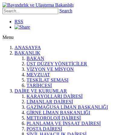
Search
RSS
Menu
ANASAYFA
BAKANLIK
BAKAN
ÜST DÜZEY YÖNETİCİLER
VİZYON VE MİSYON
MEVZUAT
TEŞKİLAT ŞEMASI
TARİHÇESİ
DAİRE VE KURUMLAR
KARAYOLLARI DAİRESİ
LİMANLAR DAİRESİ
GAZİMAĞUSA LİMAN BAŞKANLIĞI
GİRNE LİMAN BAŞKANLIĞI
METEOROLOJİ DAİRESİ
PLANLAMA VE İNŞAAT DAİRESİ
POSTA DAİRESİ
SİVİL HAVACILIK DAİRESİ