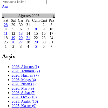
Ara
«
Ağustos 2025
»
Pzt
Sal
Çar
Per
Cum
Cmt
Paz
28
29
30
31
1
2
3
4
5
6
7
8
9
10
11
12
13
14
15
16
17
18
19
20
21
22
23
24
25
26
27
28
29
30
31
1
2
3
4
5
6
7
Arşiv
2026, Ağustos
(1)
2026, Temmuz
(2)
2026, Haziran
(7)
2026, Mayıs
(4)
2026, Nisan
(7)
2026, Mart
(9)
2026, Şubat
(7)
2026, Ocak
(10)
2025, Aralık
(10)
2025, Kasım
(9)