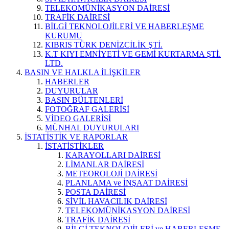
TELEKOMÜNİKASYON DAİRESİ
TRAFİK DAİRESİ
BİLGİ TEKNOLOJİLERİ VE HABERLEŞME
KURUMU
KIBRIS TÜRK DENİZCİLİK ŞTİ.
K.T KIYI EMNİYETİ VE GEMİ KURTARMA ŞTİ.
LTD.
BASIN VE HALKLA İLİŞKİLER
HABERLER
DUYURULAR
BASIN BÜLTENLERİ
FOTOĞRAF GALERİSİ
VİDEO GALERİSİ
MÜNHAL DUYURULARI
İSTATİSTİK VE RAPORLAR
İSTATİSTİKLER
KARAYOLLARI DAİRESİ
LİMANLAR DAİRESİ
METEOROLOJİ DAİRESİ
PLANLAMA ve İNŞAAT DAİRESİ
POSTA DAİRESİ
SİVİL HAVACILIK DAİRESİ
TELEKOMÜNİKASYON DAİRESİ
TRAFİK DAİRESİ
BİLGİ TEKNOLOJİLERİ ve HABERLEŞME