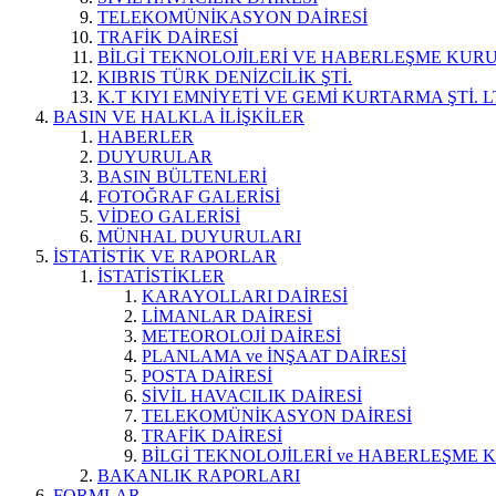
TELEKOMÜNİKASYON DAİRESİ
TRAFİK DAİRESİ
BİLGİ TEKNOLOJİLERİ VE HABERLEŞME KUR
KIBRIS TÜRK DENİZCİLİK ŞTİ.
K.T KIYI EMNİYETİ VE GEMİ KURTARMA ŞTİ. L
BASIN VE HALKLA İLİŞKİLER
HABERLER
DUYURULAR
BASIN BÜLTENLERİ
FOTOĞRAF GALERİSİ
VİDEO GALERİSİ
MÜNHAL DUYURULARI
İSTATİSTİK VE RAPORLAR
İSTATİSTİKLER
KARAYOLLARI DAİRESİ
LİMANLAR DAİRESİ
METEOROLOJİ DAİRESİ
PLANLAMA ve İNŞAAT DAİRESİ
POSTA DAİRESİ
SİVİL HAVACILIK DAİRESİ
TELEKOMÜNİKASYON DAİRESİ
TRAFİK DAİRESİ
BİLGİ TEKNOLOJİLERİ ve HABERLEŞME 
BAKANLIK RAPORLARI
FORMLAR