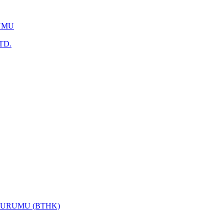
UMU
TD.
KURUMU (BTHK)