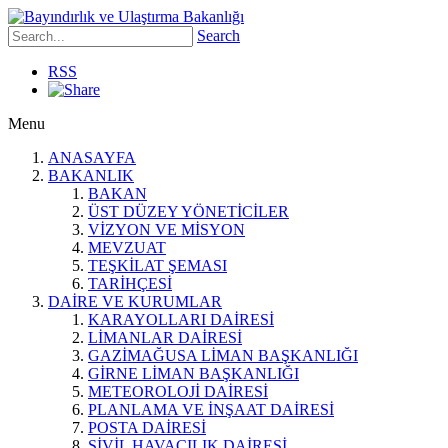
Search
RSS
Menu
ANASAYFA
BAKANLIK
BAKAN
ÜST DÜZEY YÖNETİCİLER
VİZYON VE MİSYON
MEVZUAT
TEŞKİLAT ŞEMASI
TARİHÇESİ
DAİRE VE KURUMLAR
KARAYOLLARI DAİRESİ
LİMANLAR DAİRESİ
GAZİMAĞUSA LİMAN BAŞKANLIĞI
GİRNE LİMAN BAŞKANLIĞI
METEOROLOJİ DAİRESİ
PLANLAMA VE İNŞAAT DAİRESİ
POSTA DAİRESİ
SİVİL HAVACILIK DAİRESİ