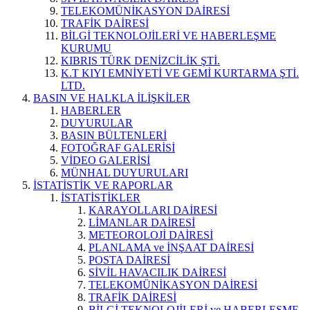
TELEKOMÜNİKASYON DAİRESİ
TRAFİK DAİRESİ
BİLGİ TEKNOLOJİLERİ VE HABERLEŞME
KURUMU
KIBRIS TÜRK DENİZCİLİK ŞTİ.
K.T KIYI EMNİYETİ VE GEMİ KURTARMA ŞTİ.
LTD.
BASIN VE HALKLA İLİŞKİLER
HABERLER
DUYURULAR
BASIN BÜLTENLERİ
FOTOĞRAF GALERİSİ
VİDEO GALERİSİ
MÜNHAL DUYURULARI
İSTATİSTİK VE RAPORLAR
İSTATİSTİKLER
KARAYOLLARI DAİRESİ
LİMANLAR DAİRESİ
METEOROLOJİ DAİRESİ
PLANLAMA ve İNŞAAT DAİRESİ
POSTA DAİRESİ
SİVİL HAVACILIK DAİRESİ
TELEKOMÜNİKASYON DAİRESİ
TRAFİK DAİRESİ
BİLGİ TEKNOLOJİLERİ ve HABERLEŞME