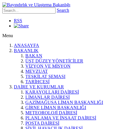
Search
RSS
Menu
ANASAYFA
BAKANLIK
BAKAN
ÜST DÜZEY YÖNETİCİLER
VİZYON VE MİSYON
MEVZUAT
TEŞKİLAT ŞEMASI
TARİHÇESİ
DAİRE VE KURUMLAR
KARAYOLLARI DAİRESİ
LİMANLAR DAİRESİ
GAZİMAĞUSA LİMAN BAŞKANLIĞI
GİRNE LİMAN BAŞKANLIĞI
METEOROLOJİ DAİRESİ
PLANLAMA VE İNŞAAT DAİRESİ
POSTA DAİRESİ
SİVİL HAVACILIK DAİRESİ