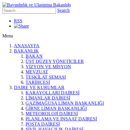
Search
RSS
Menu
ANASAYFA
BAKANLIK
BAKAN
ÜST DÜZEY YÖNETİCİLER
VİZYON VE MİSYON
MEVZUAT
TEŞKİLAT ŞEMASI
TARİHÇESİ
DAİRE VE KURUMLAR
KARAYOLLARI DAİRESİ
LİMANLAR DAİRESİ
GAZİMAĞUSA LİMAN BAŞKANLIĞI
GİRNE LİMAN BAŞKANLIĞI
METEOROLOJİ DAİRESİ
PLANLAMA VE İNŞAAT DAİRESİ
POSTA DAİRESİ
SİVİL HAVACILIK DAİRESİ