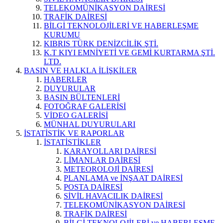
TELEKOMÜNİKASYON DAİRESİ
TRAFİK DAİRESİ
BİLGİ TEKNOLOJİLERİ VE HABERLEŞME
KURUMU
KIBRIS TÜRK DENİZCİLİK ŞTİ.
K.T KIYI EMNİYETİ VE GEMİ KURTARMA ŞTİ.
LTD.
BASIN VE HALKLA İLİŞKİLER
HABERLER
DUYURULAR
BASIN BÜLTENLERİ
FOTOĞRAF GALERİSİ
VİDEO GALERİSİ
MÜNHAL DUYURULARI
İSTATİSTİK VE RAPORLAR
İSTATİSTİKLER
KARAYOLLARI DAİRESİ
LİMANLAR DAİRESİ
METEOROLOJİ DAİRESİ
PLANLAMA ve İNŞAAT DAİRESİ
POSTA DAİRESİ
SİVİL HAVACILIK DAİRESİ
TELEKOMÜNİKASYON DAİRESİ
TRAFİK DAİRESİ
BİLGİ TEKNOLOJİLERİ ve HABERLEŞME