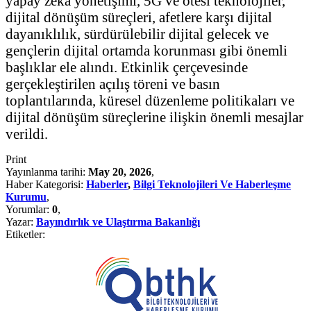
yapay zeka yönetişimi, 5G ve ötesi teknolojiler,
dijital dönüşüm süreçleri, afetlere karşı dijital
dayanıklılık, sürdürülebilir dijital gelecek ve
gençlerin dijital ortamda korunması gibi önemli
başlıklar ele alındı. Etkinlik çerçevesinde
gerçekleştirilen açılış töreni ve basın
toplantılarında, küresel düzenleme politikaları ve
dijital dönüşüm süreçlerine ilişkin önemli mesajlar
verildi.
Print
Yayınlanma tarihi:
May 20, 2026
,
Haber Kategorisi:
Haberler
,
Bilgi Teknolojileri Ve Haberleşme
Kurumu
,
Yorumlar:
0
,
Yazar:
Bayındırlık ve Ulaştırma Bakanlığı
Etiketler: