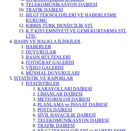
TELEKOMÜNİKASYON DAİRESİ
TRAFİK DAİRESİ
BİLGİ TEKNOLOJİLERİ VE HABERLEŞME
KURUMU
KIBRIS TÜRK DENİZCİLİK ŞTİ.
K.T KIYI EMNİYETİ VE GEMİ KURTARMA ŞTİ.
LTD.
BASIN VE HALKLA İLİŞKİLER
HABERLER
DUYURULAR
BASIN BÜLTENLERİ
FOTOĞRAF GALERİSİ
VİDEO GALERİSİ
MÜNHAL DUYURULARI
İSTATİSTİK VE RAPORLAR
İSTATİSTİKLER
KARAYOLLARI DAİRESİ
LİMANLAR DAİRESİ
METEOROLOJİ DAİRESİ
PLANLAMA ve İNŞAAT DAİRESİ
POSTA DAİRESİ
SİVİL HAVACILIK DAİRESİ
TELEKOMÜNİKASYON DAİRESİ
TRAFİK DAİRESİ
BİLGİ TEKNOLOJİLERİ ve HABERLEŞME