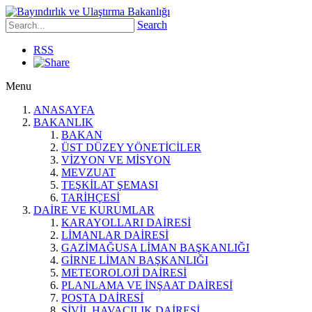
Search
RSS
Menu
ANASAYFA
BAKANLIK
BAKAN
ÜST DÜZEY YÖNETİCİLER
VİZYON VE MİSYON
MEVZUAT
TEŞKİLAT ŞEMASI
TARİHÇESİ
DAİRE VE KURUMLAR
KARAYOLLARI DAİRESİ
LİMANLAR DAİRESİ
GAZİMAĞUSA LİMAN BAŞKANLIĞI
GİRNE LİMAN BAŞKANLIĞI
METEOROLOJİ DAİRESİ
PLANLAMA VE İNŞAAT DAİRESİ
POSTA DAİRESİ
SİVİL HAVACILIK DAİRESİ