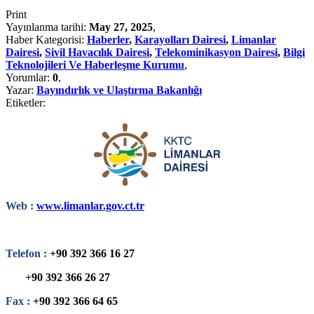
Print
Yayınlanma tarihi:
May 27, 2025
,
Haber Kategorisi:
Haberler
,
Karayolları Dairesi
,
Limanlar
Dairesi
,
Sivil Havacılık Dairesi
,
Telekominikasyon Dairesi
,
Bilgi
Teknolojileri Ve Haberleşme Kurumu
,
Yorumlar:
0
,
Yazar:
Bayındırlık ve Ulaştırma Bakanlığı
Etiketler:
Web :
www.limanlar.gov.ct.tr
Telefon :
+90 392 366 16 27
+90 392 366 26 27
Fax :
+90 392 366 64 65