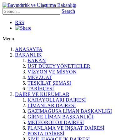
Search
RSS
Menu
ANASAYFA
BAKANLIK
BAKAN
ÜST DÜZEY YÖNETİCİLER
VİZYON VE MİSYON
MEVZUAT
TEŞKİLAT ŞEMASI
TARİHÇESİ
DAİRE VE KURUMLAR
KARAYOLLARI DAİRESİ
LİMANLAR DAİRESİ
GAZİMAĞUSA LİMAN BAŞKANLIĞI
GİRNE LİMAN BAŞKANLIĞI
METEOROLOJİ DAİRESİ
PLANLAMA VE İNŞAAT DAİRESİ
POSTA DAİRESİ
SİVİL HAVACILIK DAİRESİ