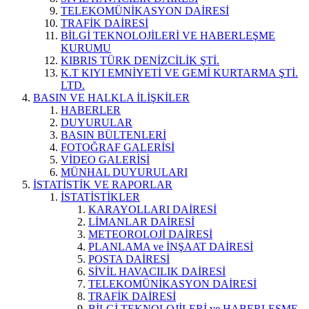
TELEKOMÜNİKASYON DAİRESİ
TRAFİK DAİRESİ
BİLGİ TEKNOLOJİLERİ VE HABERLEŞME
KURUMU
KIBRIS TÜRK DENİZCİLİK ŞTİ.
K.T KIYI EMNİYETİ VE GEMİ KURTARMA ŞTİ.
LTD.
BASIN VE HALKLA İLİŞKİLER
HABERLER
DUYURULAR
BASIN BÜLTENLERİ
FOTOĞRAF GALERİSİ
VİDEO GALERİSİ
MÜNHAL DUYURULARI
İSTATİSTİK VE RAPORLAR
İSTATİSTİKLER
KARAYOLLARI DAİRESİ
LİMANLAR DAİRESİ
METEOROLOJİ DAİRESİ
PLANLAMA ve İNŞAAT DAİRESİ
POSTA DAİRESİ
SİVİL HAVACILIK DAİRESİ
TELEKOMÜNİKASYON DAİRESİ
TRAFİK DAİRESİ
BİLGİ TEKNOLOJİLERİ ve HABERLEŞME