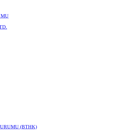
UMU
TD.
KURUMU (BTHK)