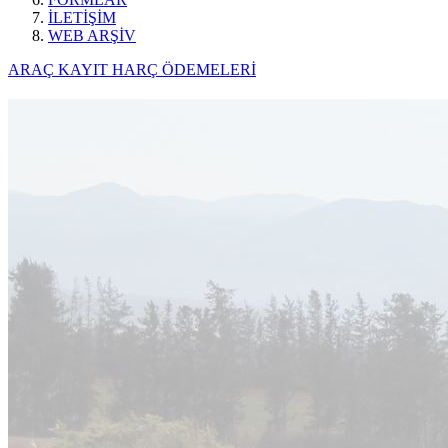
İLETİŞİM
WEB ARŞİV
ARAÇ KAYIT HARÇ ÖDEMELERİ