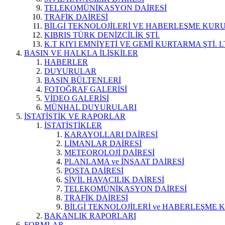
TELEKOMÜNİKASYON DAİRESİ
TRAFİK DAİRESİ
BİLGİ TEKNOLOJİLERİ VE HABERLEŞME KUR
KIBRIS TÜRK DENİZCİLİK ŞTİ.
K.T KIYI EMNİYETİ VE GEMİ KURTARMA ŞTİ. L
BASIN VE HALKLA İLİŞKİLER
HABERLER
DUYURULAR
BASIN BÜLTENLERİ
FOTOĞRAF GALERİSİ
VİDEO GALERİSİ
MÜNHAL DUYURULARI
İSTATİSTİK VE RAPORLAR
İSTATİSTİKLER
KARAYOLLARI DAİRESİ
LİMANLAR DAİRESİ
METEOROLOJİ DAİRESİ
PLANLAMA ve İNŞAAT DAİRESİ
POSTA DAİRESİ
SİVİL HAVACILIK DAİRESİ
TELEKOMÜNİKASYON DAİRESİ
TRAFİK DAİRESİ
BİLGİ TEKNOLOJİLERİ ve HABERLEŞME 
BAKANLIK RAPORLARI
FORMLAR