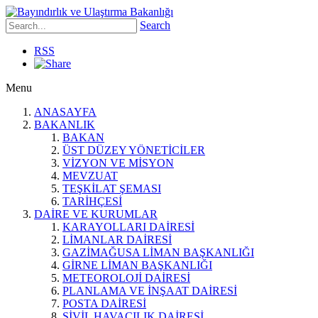
Search
RSS
Menu
ANASAYFA
BAKANLIK
BAKAN
ÜST DÜZEY YÖNETİCİLER
VİZYON VE MİSYON
MEVZUAT
TEŞKİLAT ŞEMASI
TARİHÇESİ
DAİRE VE KURUMLAR
KARAYOLLARI DAİRESİ
LİMANLAR DAİRESİ
GAZİMAĞUSA LİMAN BAŞKANLIĞI
GİRNE LİMAN BAŞKANLIĞI
METEOROLOJİ DAİRESİ
PLANLAMA VE İNŞAAT DAİRESİ
POSTA DAİRESİ
SİVİL HAVACILIK DAİRESİ