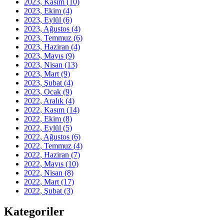
2023, Kasım
(10)
2023, Ekim
(4)
2023, Eylül
(6)
2023, Ağustos
(4)
2023, Temmuz
(6)
2023, Haziran
(4)
2023, Mayıs
(9)
2023, Nisan
(13)
2023, Mart
(9)
2023, Şubat
(4)
2023, Ocak
(9)
2022, Aralık
(4)
2022, Kasım
(14)
2022, Ekim
(8)
2022, Eylül
(5)
2022, Ağustos
(6)
2022, Temmuz
(4)
2022, Haziran
(7)
2022, Mayıs
(10)
2022, Nisan
(8)
2022, Mart
(17)
2022, Şubat
(3)
Kategoriler