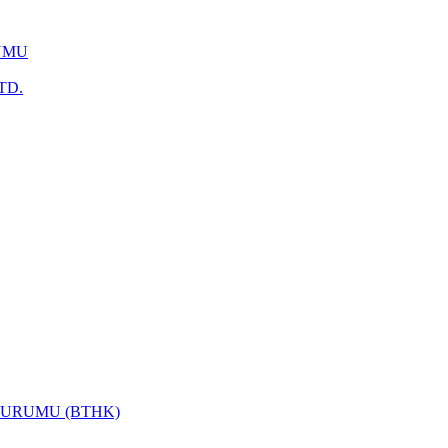
UMU
TD.
KURUMU (BTHK)