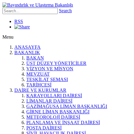
Search
RSS
Menu
ANASAYFA
BAKANLIK
BAKAN
ÜST DÜZEY YÖNETİCİLER
VİZYON VE MİSYON
MEVZUAT
TEŞKİLAT ŞEMASI
TARİHÇESİ
DAİRE VE KURUMLAR
KARAYOLLARI DAİRESİ
LİMANLAR DAİRESİ
GAZİMAĞUSA LİMAN BAŞKANLIĞI
GİRNE LİMAN BAŞKANLIĞI
METEOROLOJİ DAİRESİ
PLANLAMA VE İNŞAAT DAİRESİ
POSTA DAİRESİ
SİVİL HAVACILIK DAİRESİ