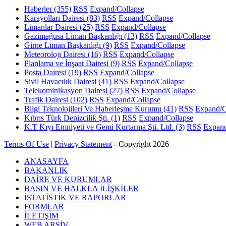
Haberler
(355)
RSS
Expand/Collapse
Karayolları Dairesi
(83)
RSS
Expand/Collapse
Limanlar Dairesi
(25)
RSS
Expand/Collapse
Gazimağusa Liman Başkanlığı
(13)
RSS
Expand/Collapse
Girne Liman Başkanlığı
(9)
RSS
Expand/Collapse
Meteoroloji Dairesi
(16)
RSS
Expand/Collapse
Planlama ve İnşaat Dairesi
(9)
RSS
Expand/Collapse
Posta Dairesi
(19)
RSS
Expand/Collapse
Sivil Havacılık Dairesi
(41)
RSS
Expand/Collapse
Telekominikasyon Dairesi
(27)
RSS
Expand/Collapse
Trafik Dairesi
(102)
RSS
Expand/Collapse
Bilgi Teknolojileri Ve Haberleşme Kurumu
(41)
RSS
Expand/C
Kıbrıs Türk Denizcilik Şti.
(1)
RSS
Expand/Collapse
K.T Kıyı Emniyeti ve Gemi Kurtarma Şti. Ltd.
(3)
RSS
Expand
Terms Of Use
|
Privacy Statement
-
Copyright 2026
ANASAYFA
BAKANLIK
DAİRE VE KURUMLAR
BASIN VE HALKLA İLİŞKİLER
İSTATİSTİK VE RAPORLAR
FORMLAR
İLETİŞİM
WEB ARŞİV