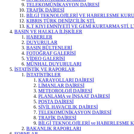
TELEKOMÜNİKASYON DAİRESİ
TRAFİK DAİRESİ
BİLGİ TEKNOLOJİLERİ VE HABERLEŞME KUR
KIBRIS TÜRK DENİZCİLİK ŞTİ.
K.T KIYI EMNİYETİ VE GEMİ KURTARMA ŞTİ. L
BASIN VE HALKLA İLİŞKİLER
HABERLER
DUYURULAR
BASIN BÜLTENLERİ
FOTOĞRAF GALERİSİ
VİDEO GALERİSİ
MÜNHAL DUYURULARI
İSTATİSTİK VE RAPORLAR
İSTATİSTİKLER
KARAYOLLARI DAİRESİ
LİMANLAR DAİRESİ
METEOROLOJİ DAİRESİ
PLANLAMA ve İNŞAAT DAİRESİ
POSTA DAİRESİ
SİVİL HAVACILIK DAİRESİ
TELEKOMÜNİKASYON DAİRESİ
TRAFİK DAİRESİ
BİLGİ TEKNOLOJİLERİ ve HABERLEŞME 
BAKANLIK RAPORLARI
FORMLAR