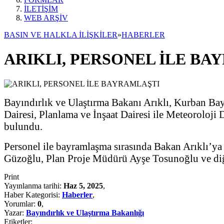
İLETİŞİM
WEB ARŞİV
BASIN VE HALKLA İLİŞKİLER
»
HABERLER
ARIKLI, PERSONEL İLE BA
Bayındırlık ve Ulaştırma Bakanı Arıklı, Kurban Bayr
Dairesi, Planlama ve İnşaat Dairesi ile Meteoroloji 
bulundu.
Personel ile bayramlaşma sırasında Bakan Arıklı
Güzoğlu, Plan Proje Müdürü Ayşe Tosunoğlu ve diğer
Print
Yayınlanma tarihi:
Haz 5, 2025
,
Haber Kategorisi:
Haberler
,
Yorumlar:
0
,
Yazar:
Bayındırlık ve Ulaştırma Bakanlığı
Etiketler: